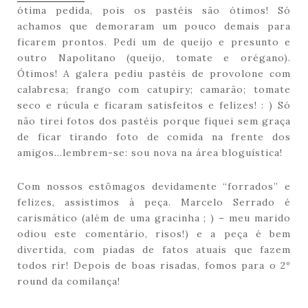
ótima pedida, pois os pastéis são ótimos! Só
achamos que demoraram um pouco demais para
ficarem prontos. Pedi um de queijo e presunto e
outro Napolitano (queijo, tomate e orégano).
Ótimos! A galera pediu pastéis de provolone com
calabresa; frango com catupiry; camarão; tomate
seco e rúcula e ficaram satisfeitos e felizes! : ) Só
não tirei fotos dos pastéis porque fiquei sem graça
de ficar tirando foto de comida na frente dos
amigos…lembrem-se: sou nova na área bloguística!
Com nossos estômagos devidamente “forrados” e
felizes, assistimos à peça. Marcelo Serrado é
carismático (além de uma gracinha ; ) – meu marido
odiou este comentário, risos!) e a peça é bem
divertida, com piadas de fatos atuais que fazem
todos rir! Depois de boas risadas, fomos para o 2º
round da comilança!