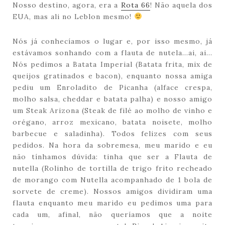
Nosso destino, agora, era a
Rota 66
! Não aquela dos
EUA, mas ali no Leblon mesmo!
Nós já conhecíamos o lugar e, por isso mesmo, já
estávamos sonhando com a flauta de nutela…ai, ai…
Nós pedimos a Batata Imperial (Batata frita, mix de
queijos gratinados e bacon), enquanto nossa amiga
pediu um Enroladito de Picanha (alface crespa,
molho salsa, cheddar e batata palha) e nosso amigo
um Steak Arizona (Steak de filé ao molho de vinho e
orégano, arroz mexicano, batata noisete, molho
barbecue e saladinha). Todos felizes com seus
pedidos. Na hora da sobremesa, meu marido e eu
não tínhamos dúvida: tinha que ser a Flauta de
nutella (Rolinho de tortilla de trigo frito recheado
de morango com Nutella acompanhado de 1 bola de
sorvete de creme). Nossos amigos dividiram uma
flauta enquanto meu marido eu pedimos uma para
cada um, afinal, não queríamos que a noite