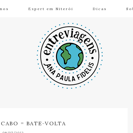
inos
Expert em Niterói
Dicas
So
 CABO = BATE-VOLTA
08/07/2012